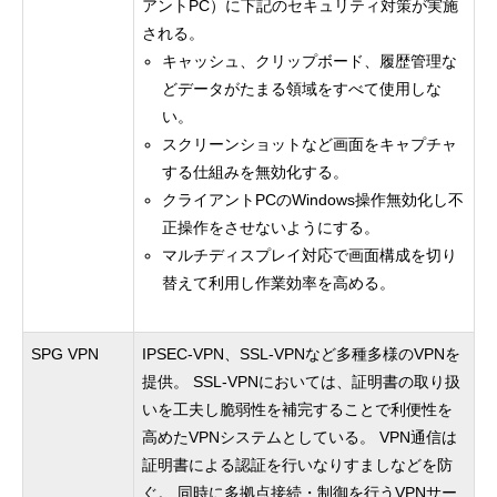
アントPC）に下記のセキュリティ対策が実施
される。
キャッシュ、クリップボード、履歴管理な
どデータがたまる領域をすべて使用しな
い。
スクリーンショットなど画面をキャプチャ
する仕組みを無効化する。
クライアントPCのWindows操作無効化し不
正操作をさせないようにする。
マルチディスプレイ対応で画面構成を切り
替えて利用し作業効率を高める。
SPG VPN
IPSEC-VPN、SSL-VPNなど多種多様のVPNを
提供。 SSL-VPNにおいては、証明書の取り扱
いを工夫し脆弱性を補完することで利便性を
高めたVPNシステムとしている。 VPN通信は
証明書による認証を行いなりすましなどを防
ぐ。 同時に多拠点接続・制御を行うVPNサー