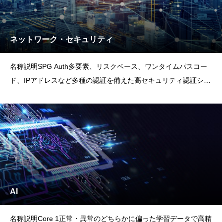
ネットワーク・セキュリティ
名称説明SPG Auth多要素、リスクベース、ワンタイムパスコー
ド、IPアドレスなど多種の認証を備えた高セキュリティ認証シス
テム。 API連携により既存システムの認証方式をSPG Auth認証
に変更可能。 これにより既存システムのパスワードレス化を容
易に実現。SPG IsolateCenter物理
AI
名称説明Core 1正常・異常のどちらかに偏った学習データで高精